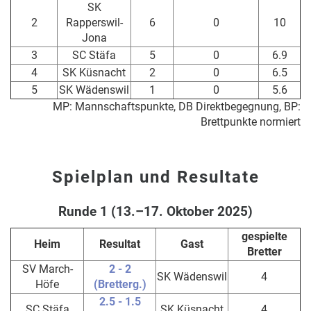
SK
2
Rapperswil-
6
0
10
Jona
3
SC Stäfa
5
0
6.9
4
SK Küsnacht
2
0
6.5
5
SK Wädenswil
1
0
5.6
MP: Mannschaftspunkte, DB Direktbegegnung, BP:
Brettpunkte normiert
Spielplan und Resultate
Runde 1 (13.–17. Oktober 2025)
gespielte
Heim
Resultat
Gast
Bretter
SV March-
2 - 2
SK Wädenswil
4
Höfe
(Bretterg.)
2.5 - 1.5
SC Stäfa
SK Küsnacht
4