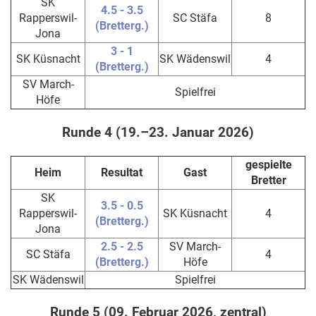
SK
4.5 - 3.5
Rapperswil-
SC Stäfa
8
(Bretterg.)
Jona
3 - 1
SK Küsnacht
SK Wädenswil
4
(Bretterg.)
SV March-
Spielfrei
Höfe
Runde 4 (19.–23. Januar 2026)
gespielte
Heim
Resultat
Gast
Bretter
SK
3.5 - 0.5
Rapperswil-
SK Küsnacht
4
(Bretterg.)
Jona
2.5 - 2.5
SV March-
SC Stäfa
4
(Bretterg.)
Höfe
SK Wädenswil
Spielfrei
Runde 5 (09. Februar 2026, zentral)