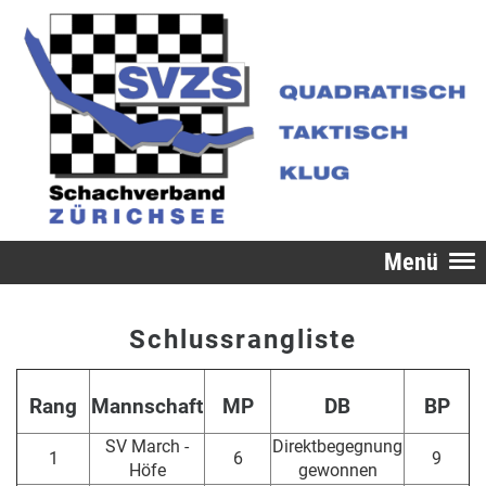
Menü
Schlussrangliste
Rang
Mannschaft
MP
DB
BP
SV March -
Direktbegegnung
1
6
9
Höfe
gewonnen